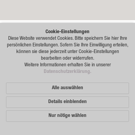
Raps
Getreide
Hafer
Cookie-Einstellungen
Triticale
Diese Website verwendet Cookies. Bitte speichern Sie hier Ihre
persönlichen Einstellungen. Sofern Sie Ihre Einwilligung erteilen,
Gerste
können sie diese jederzeit unter Cookie-Einstellungen
bearbeiten oder widerrufen.
Weizen
Weitere Informationen erhalten Sie in unserer
Datenschutzerklärung.
Hülsenfrüchte
Sonnenblumen
Alle auswählen
Mais
Details einblenden
Lein
Nur nötige wählen
Leistungen