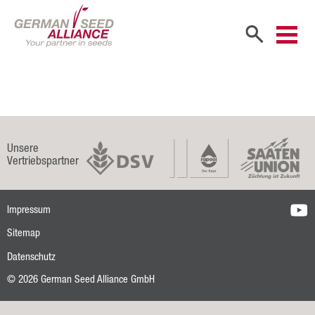
Start
Unternehmen
Firmenportrait
Unsere
Vertriebspartner
Gesellschafter
Vertriebspartner
Impressum
Mitarbeiter
Sitemap
Karriere
Datenschutz
© 2026 German Seed Alliance GmbH
Produkte