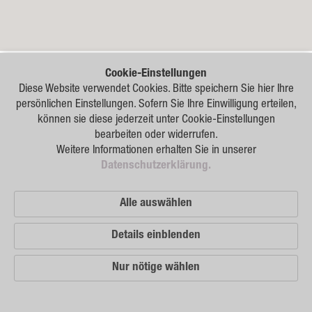
Raps
Getreide
Hafer
Cookie-Einstellungen
Triticale
Diese Website verwendet Cookies. Bitte speichern Sie hier Ihre
persönlichen Einstellungen. Sofern Sie Ihre Einwilligung erteilen,
Gerste
können sie diese jederzeit unter Cookie-Einstellungen
bearbeiten oder widerrufen.
Weizen
Weitere Informationen erhalten Sie in unserer
Datenschutzerklärung.
Hülsenfrüchte
Sonnenblumen
Alle auswählen
Mais
Details einblenden
Lein
Nur nötige wählen
Leistungen