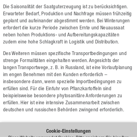
Raps
Die Saisonalität der Saatguterzeugung ist zu berücksichtigen.
Getreide
Erwar­teter Bedarf, Produktion und Nachfrage müssen frühzeitig
geplant und aufeinander abgestimmt werden. Bei Winterungen
Hafer
erfordert die kurze Periode zwischen Ernte und Neuaussaat
neben hohen Produktions- und Aufbereitungskapazitäten
Triticale
zudem eine hohe Schlagkraft in Logistik und Distribution.
Gerste
Des Weiteren müssen spezifische Transportbedingungen und
strenge Formalitäten eingehalten werden. Angesichts der
Weizen
langen Transport­wege, z. B. in Russland, ist eine Vorlaufplanung
Hülsenfrüchte
im engen Benehmen mit den Kunden erforderlich –
insbesondere dann, wenn spezielle Importbedingungen zu
Sonnenblumen
erfüllen sind. Für die Einfuhr von Pflanzkartof­feln sind
beispielsweise besondere phytosanitäre Anforderungen zu
Mais
erfüllen. Hier ist eine intensive Zusammenarbeit zwischen
deutschen und russischen Behörden zwingend erforderlich.
Lein
Leistungen
Cookie-Einstellungen