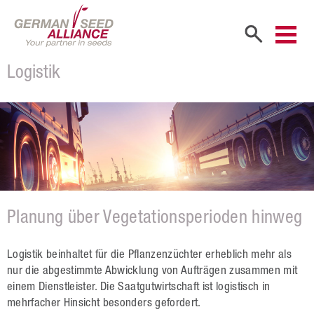
Logistik
Start
Unternehmen
Firmenportrait
Gesellschafter
Vertriebspartner
Planung über Vegetationsperioden hinweg
Mitarbeiter
Karriere
Logistik beinhaltet für die Pflanzenzüchter erheblich mehr als
nur die abgestimmte Abwicklung von Aufträgen zusammen mit
Produkte
einem Dienst­leister. Die Saatgutwirtschaft ist logistisch in
mehrfacher Hinsicht besonders gefordert.