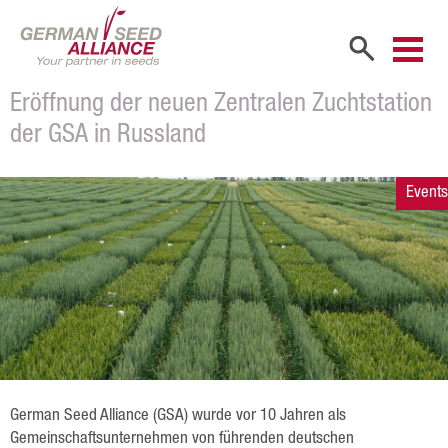
Eröffnung der neuen Zentralen Zuchtstation
Start
der GSA in Russland
Unternehmen
Events
Firmenportrait
Gesellschafter
Vertriebspartner
Mitarbeiter
Karriere
Unsere Aktivitäten in Russland
Produkte
German Seed Alliance (GSA)
wurde vor 10 Jahren als
Gemeinschaftsunternehmen von führenden deutschen