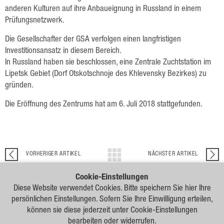
Forschung
anderen Kulturen auf ihre Anbaueignung in Russland in einem
Prüfungsnetzwerk.
Züchtung
Die Gesellschafter der GSA verfolgen einen langfristigen
Beratung
Investitionsansatz in diesem Bereich.
Produktion
In Russland haben sie beschlossen, eine Zentrale Zuchtstation im
Lipetsk Gebiet (Dorf Otskotschnoje des Khlevensky Bezirkes) zu
Logistik
gründen.
News
Die Eröffnung des Zentrums hat am 6. Juli 2018 stattgefunden.
Kontakt
GSA Russland
VORHERIGER ARTIKEL
NÄCHSTER ARTIKEL
GSA Deutschland
Cookie-Einstellungen
Diese Website verwendet Cookies. Bitte speichern Sie hier Ihre
Impressum
Unsere
persönlichen Einstellungen. Sofern Sie Ihre Einwilligung erteilen,
Vertriebspartner
können sie diese jederzeit unter Cookie-Einstellungen
Sitemap
bearbeiten oder widerrufen.