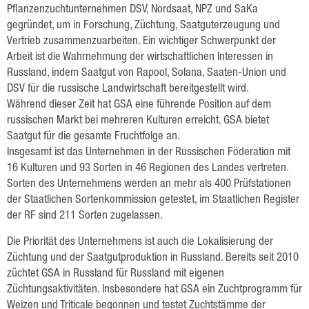
Raps
Pflanzenzuchtunternehmen DSV, Nordsaat, NPZ und SaKa
gegründet, um in Forschung, Züchtung, Saatguterzeugung und
Getreide
Vertrieb zusammenzuarbeiten. Ein wichtiger Schwerpunkt der
Hafer
Arbeit ist die Wahrnehmung der wirtschaftlichen Interessen in
Russland, indem Saatgut von Rapool, Solana, Saaten-Union und
Triticale
DSV für die russische Landwirtschaft bereitgestellt wird.
Während dieser Zeit hat GSA eine führende Position auf dem
Gerste
russischen Markt bei mehreren Kulturen erreicht. GSA bietet
Saatgut für die gesamte Fruchtfolge an.
Weizen
Insgesamt ist das Unternehmen in der Russischen Föderation mit
Hülsenfrüchte
16 Kulturen und 93 Sorten in 46 Regionen des Landes vertreten.
Sorten des Unternehmens werden an mehr als 400 Prüfstationen
Sonnenblumen
der Staatlichen Sortenkommission getestet, im Staatlichen Register
der RF sind 211 Sorten zugelassen.
Mais
Die Priorität des Unternehmens ist auch die Lokalisierung der
Lein
Züchtung und der Saatgutproduktion in Russland. Bereits seit 2010
züchtet GSA in Russland für Russland mit eigenen
Leistungen
Züchtungsaktivitäten. Insbesondere hat GSA ein Zuchtprogramm für
Weizen und Triticale begonnen und testet Zuchtstämme der