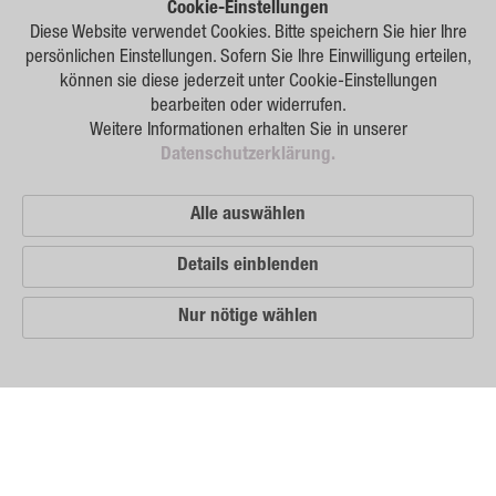
Forschung
Cookie-Einstellungen
Diese Website verwendet Cookies. Bitte speichern Sie hier Ihre
Züchtung
persönlichen Einstellungen. Sofern Sie Ihre Einwilligung erteilen,
können sie diese jederzeit unter Cookie-Einstellungen
Beratung
bearbeiten oder widerrufen.
Weitere Informationen erhalten Sie in unserer
Produktion
Datenschutzerklärung.
Logistik
Alle auswählen
News
Details einblenden
Kontakt
Nur nötige wählen
GSA Russland
GSA Deutschland
Impressum
Unsere
Vertriebspartner
Sitemap