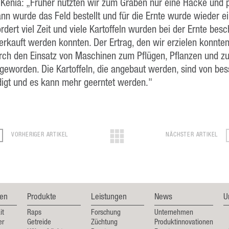
n Kenia: „Früher nutzten wir zum Graben nur eine Hacke und 
dann wurde das Feld bestellt und für die Ernte wurde wieder 
rdert viel Zeit und viele Kartoffeln wurden bei der Ernte besc
verkauft werden konnten. Der Ertrag, den wir erzielen konnten
rch den Einsatz von Maschinen zum Pflügen, Pflanzen und zu
 geworden. Die Kartoffeln, die angebaut werden, sind von bess
igt und es kann mehr geerntet werden."
VORHERIGER ARTIKEL
NÄCHSTER ARTIKEL
en
Produkte
Leistungen
News
U
it
Raps
Forschung
Unternehmen
er
Getreide
Züchtung
Produktinnovationen