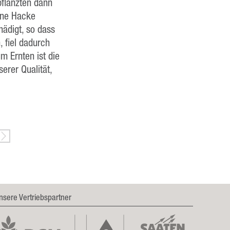
pflanzten dann
eine Hacke
hädigt, so dass
, fiel dadurch
m Ernten ist die
erer Qualität,
nsere Vertriebspartner