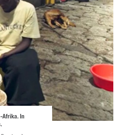
-Afrika. In
.