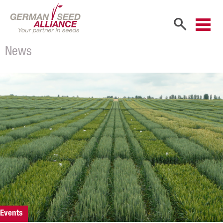
News
Start
Unternehmen
Firmenportrait
Gesellschafter
Vertriebspartner
Mitarbeiter
Karriere
Produkte
Events