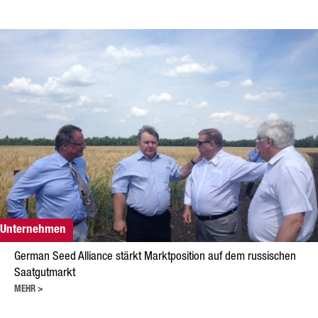
Forschung
Züchtung
Beratung
Produktion
Logistik
News
Kontakt
GSA Russland
Unternehmen
GSA Deutschland
German Seed Alliance stärkt Marktposition auf dem russischen
Saatgutmarkt
Impressum
MEHR >
Sitemap