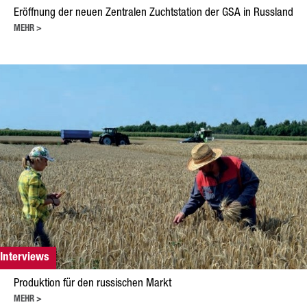
Raps
Eröffnung der neuen Zentralen Zuchtstation der GSA in Russland
Getreide
MEHR >
Hafer
Triticale
Gerste
Weizen
Hülsenfrüchte
Sonnenblumen
Mais
Lein
Interviews
Leistungen
Produktion für den russischen Markt
MEHR >