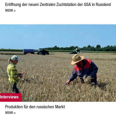
Raps
Eröffnung der neuen Zentralen Zuchtstation der GSA in Russland
Getreide
MEHR >
Hafer
Triticale
Gerste
Weizen
Hülsenfrüchte
Sonnenblumen
Mais
Lein
Interviews
Leistungen
Produktion für den russischen Markt
MEHR >