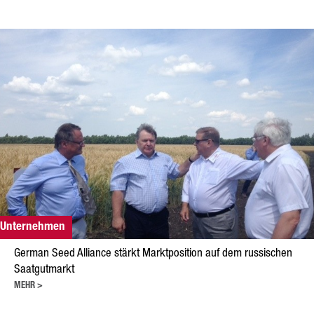
Forschung
Züchtung
Beratung
Produktion
Logistik
News
Kontakt
GSA Russland
Unternehmen
GSA Deutschland
German Seed Alliance stärkt Marktposition auf dem russischen
Saatgutmarkt
Impressum
MEHR >
Sitemap