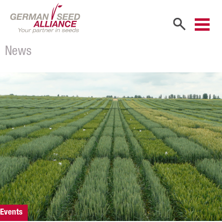
News
Start
Unternehmen
Firmenportrait
Gesellschafter
Vertriebspartner
Mitarbeiter
Karriere
Produkte
Events