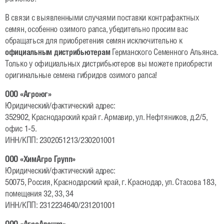
Рапс
В связи с выявленными случаями поставки контрафактных
Гибриды ярового рапса
семян, особенно озимого рапса, убедительно просим вас
Гибриды озимого рапса
обращаться для приобретения семян исключительно к
официальным дистрибьютерам
Германского Семенного Альянса.
Зерновые
Только у официальных дистрибьютеров вы можете приобрести
оригинальные семена гибридов озимого рапса!
Овес
ООО «Агроюг»
Тритикале озимая
Юридический/фактический адрес:
352902, Краснодарский край г. Армавир, ул. Нефтяников, д.2/5,
Ячмень яровой
офис 1-5.
ИНН/КПП: 2302051213/230201001
Пшеница озимая и яровая
ООО «ХимАгро Групп»
Рожь озимая
Юридический/фактический адрес:
Бобовые
50075, Россия, Краснодарский край, г. Краснодар, ул. Стасова 183,
помещения 32, 33, 34
Горох яровой и зимующий
ИНН/КПП: 2312234640/231201001
Соя