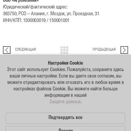
ООО «АгроАлания»
Юридический/фактический адрес:
Кормовые бобы
363750, РСО – Алания, г. Моздок, ул. Проездная, 31
ИНН/КПП: 1500003019 / 150001001
Подсолнечник
Кукуруза
Лен масличный
СЛЕДУЮЩАЯ
ПРЕДЫДУЩАЯ
Деятельность
Настройки Cookie
Этот сайт использует Cookies. Пожалуйста, сохраните здесь
Научные исследования
Наши
ваши личные настройки. Если вы даете свое согласие, вы
партнеры
можете отредактировать или отозвать его в любое время в
Селекция
настройках файлов Сookie. Вы можете найти больше
Консультационная поддержка
информации в нашей
Исходные данные
Защите данных.
Технология возделывания рапса
Карта сайта
Видеолекции
Подтвердить все
Защита данных
© 2026 German Seed Alliance GmbH
Семеноводство