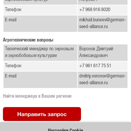
Телефон
+7 968 916 8020
Кормовые бобы
E-mail
mikhail.buneev@german-
Подсолнечник
seed-alliance.ru
Кукуруза
Агротехнические вопросы
Лен масличный
Технический менеджер по зерновым
Воронов Дмитрий
и зернобобовым культурам
Александрович
Деятельность
Телефон
+7 961 617 75 51
Научные исследования
E-mail
dmitriy.voronov@german-
Селекция
seed-alliance.ru
Консультационная поддержка
Найти менеджера в Вашем регионе
Технология возделывания рапса
Видеолекции
Семеноводство