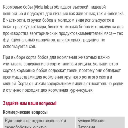
Рапс
Кормовые бобы (Vicia faba) обладают высокой пищевой
Гибриды ярового рапса
ценностью и подходят для питания как животных, так и человека.
В частности, стручки бобов в молодом виде используются в
Гибриды озимого рапса
некоторых кухнях мира, белок кормовых бобов используется для
производства вегетарианских продуктов-заменителей мяса – тех
Зерновые
функциональных продуктов, для которых традиционно
Овес
используется соя.
При выборе сорта бобов для кормления животных важно
Тритикале озимая
учитывать содержание в сорте танина и вицина. Большинство
Ячмень яровой
сортов кормовых бобов содержат танин, поэтому они обладают
преимуществами для кормления крупного рогатого скота и
Пшеница озимая и яровая
свиней. Сорта с низким содержанием вицина относительно редки
и отлично подходят для кормления кур-несушек.
Рожь озимая
Бобовые
Задайте нам ваши вопросы!
Коммерческие вопросы
Горох яровой и зимующий
Руководитель отдела зерновых и
Бунеев Михаил
Соя
зернобобовых культур
Петрович