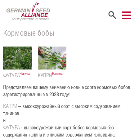
Главная
Кормовые бобы
Компания
Портрет компании
Учредители
Новинка!
Новинка!
ФУТУРА
КАПРИ
Сбыт
Представляем вашему вниманию новые сорта кормовых бобов,
зарегистрированные в 2023 году:
Сотрудники
КАПРИ
– высокоурожайный сорт с высоким содержанием
Карьера
танинов
и
Продукты
ФУТУРА
- высокоурожайный сорт бобов кормовых без
содержания танина и с низким содержанием конвицина.