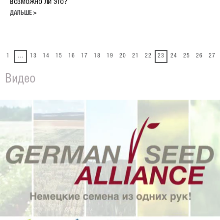
возможно ли это?
ДАЛЬШЕ >
Логистика
Материалы для скачивания
1
...
13
14
15
16
17
18
19
20
21
22
23
24
25
26
27
Новости
Видео
Контакт
ГСА Россия
Форма обратной связи
Региональные представители
ГСА Агро
ГСА Семена
ГСА Германия