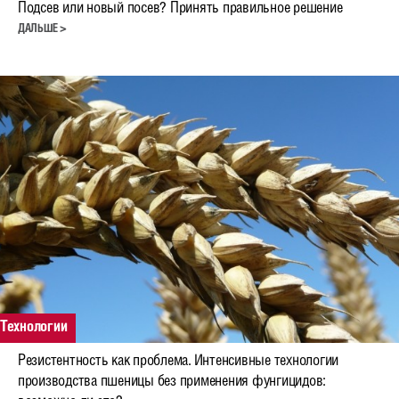
Подсев или новый посев? Принять правильное решение
Кормовые бобы
ДАЛЬШЕ >
Подсолнечник
Кукуруза
Лен масличный
Деятельность
Научные исследования
Селекция
Консультационная поддержка
Технология возделывания рапса
Технологии
Видеолекции
Резистентность как проблема. Интенсивные технологии
производства пшеницы без применения фунгицидов:
Семеноводство