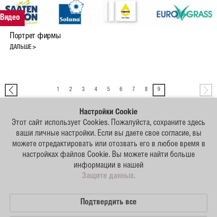
Исходные данные
Видео
Карта сайта
Портрет фирмы
ДАЛЬШЕ >
Защита данных
Русский
1
2
3
4
5
6
7
8
9
English
Настройки Cookie
Этот сайт использует Cookies. Пожалуйста, сохраните здесь
Deutsch
Наши
ваши личные настройки. Если вы даете свое согласие, вы
партнеры
можете отредактировать или отозвать его в любое время в
настройках файлов Сookie. Вы можете найти больше
информации в нашей
Исходные данные
Защите данных.
Карта сайта
Подтвердить все
Защита данных