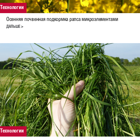
Рапс
Технологии
Гибриды ярового рапса
Осенняя почвенная подкормка рапса микроэлементами
Гибриды озимого рапса
ДАЛЬШЕ >
Зерновые
Овес
Тритикале озимая
Ячмень яровой
Пшеница озимая и яровая
Рожь озимая
Бобовые
Горох яровой и зимующий
Технологии
Соя