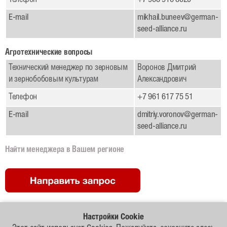
Телефон
+7 968 916 8020
Рапс
E-mail
mikhail.buneev@german-
Гибриды ярового рапса
seed-alliance.ru
Гибриды озимого рапса
Агротехнические вопросы
Зерновые
Технический менеджер по зерновым
Воронов Дмитрий
и зернобобовым культурам
Александрович
Овес
Телефон
+7 961 617 75 51
Тритикале озимая
E-mail
dmitriy.voronov@german-
Ячмень яровой
seed-alliance.ru
Пшеница озимая и яровая
Найти менеджера в Вашем регионе
Рожь озимая
Бобовые
Горох яровой и зимующий
Настройки Cookie
Соя