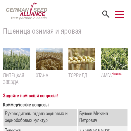
Главная
Пшеница озимая и яровая
Компания
Портрет компании
Учредители
Новинка!
ЛИПЕЦКАЯ
ЭТАНА
ТОРРИЛД
АМГА
Сбыт
ЗВЕЗДА
Сотрудники
Задайте нам ваши вопросы!
Карьера
Коммерческие вопросы
Руководитель отдела зерновых и
Бунеев Михаил
Продукты
зернобобовых культур
Петрович