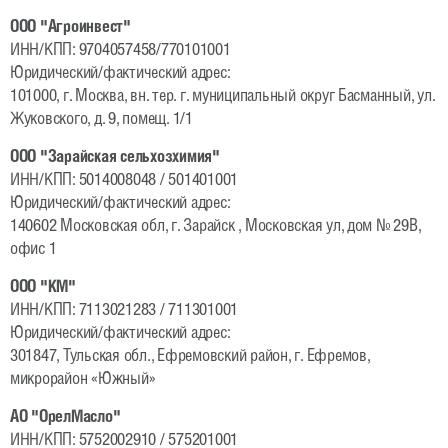
ООО "Агроинвест"
Кормовые бобы
ИНН/КПП: 9704057458/770101001
Подсолнечник
Юридический/фактический адрес:
101000, г. Москва, вн. тер. г. муниципальный округ Басманный, ул.
Кукуруза
Жуковского, д. 9, помещ. 1/1
Лен масличный
ООО "Зарайская сельхозхимия"
ИНН/КПП: 5014008048 / 501401001
Деятельность
Юридический/фактический адрес:
140602 Московская обл, г. Зарайск , Московская ул, дом № 29В,
Научные исследования
офис 1
Селекция
ООО "КМ"
ИНН/КПП: 7113021283 / 711301001
Консультационная поддержка
Юридический/фактический адрес:
301847, Тульская обл., Ефремовский район, г. Ефремов,
Технология возделывания рапса
микрорайон «Южный»
Видеолекции
АО "ОрелМасло"
ИНН/КПП: 5752002910 / 575201001
Семеноводство