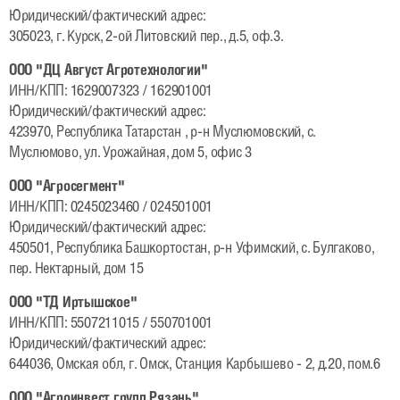
Исходные данные
Юридический/фактический адрес:
305023, г. Курск, 2-ой Литовский пер., д.5, оф.3.
Карта сайта
ООО "ДЦ Август Агротехнологии"
ИНН/КПП: 1629007323 / 162901001
Защита данных
Юридический/фактический адрес:
423970, Республика Татарстан , р-н Муслюмовский, с.
Русский
Муслюмово, ул. Урожайная, дом 5, офис 3
ООО "Агросегмент"
English
ИНН/КПП: 0245023460 / 024501001
Юридический/фактический адрес:
Deutsch
450501, Республика Башкортостан, р-н Уфимский, с. Булгаково,
пер. Нектарный, дом 15
ООО "ТД Иртышское"
ИНН/КПП: 5507211015 / 550701001
Юридический/фактический адрес:
644036, Омская обл, г. Омск, Станция Карбышево - 2, д.20, пом.6
ООО "Агроинвест групп Рязань"