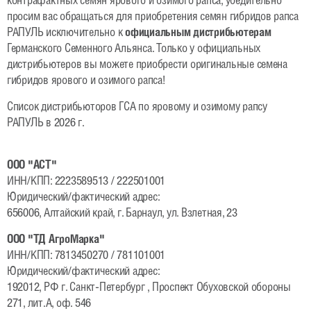
Рапс
контрафактных семян ярового и озимого рапса, убедительно
просим вас обращаться для приобретения семян гибридов рапса
Гибриды ярового рапса
РАПУЛЬ исключительно к
официальным дистрибьютерам
Германского Семенного Альянса. Только у официальных
Гибриды озимого рапса
дистрибьютеров вы можете приобрести оригинальные семена
гибридов ярового и озимого рапса!
Зерновые
Список дистрибьюторов ГСА по яровому и озимому рапсу
Овес
РАПУЛЬ в 2026 г.
Тритикале озимая
ООО "АСТ"
Ячмень яровой
ИНН/КПП: 2223589513 / 222501001
Пшеница озимая и яровая
Юридический/фактический адрес:
656006, Алтайский край, г. Барнаул, ул. Взлетная, 23
Рожь озимая
ООО "ТД АгроМарка"
Бобовые
ИНН/КПП: 7813450270 / 781101001
Юридический/фактический адрес:
Горох яровой и зимующий
192012, РФ г. Санкт-Петербург , Проспект Обуховской обороны
271, лит.А, оф. 546
Соя