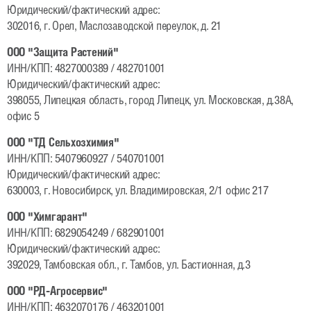
Юридический/фактический адрес:
Логистика
302016, г. Орел, Маслозаводской переулок, д. 21
Материалы для скачивания
ООО "Защита Растений"
ИНН/КПП: 4827000389 / 482701001
Новости
Юридический/фактический адрес:
398055, Липецкая область, город Липецк, ул. Московская, д.38А,
офис 5
Контакт
ООО "ТД Сельхозхимия"
ГСА Россия
ИНН/КПП: 5407960927 / 540701001
Юридический/фактический адрес:
Форма обратной связи
630003, г. Новосибирск, ул. Владимировская, 2/1 офис 217
Региональные представители
ООО "Химгарант"
ГСА Агро
ИНН/КПП: 6829054249 / 682901001
Юридический/фактический адрес:
ГСА Семена
392029, Тамбовская обл., г. Тамбов, ул. Бастионная, д.3
ГСА Германия
ООО "РД-Агросервис"
ИНН/КПП: 4632070176 / 463201001