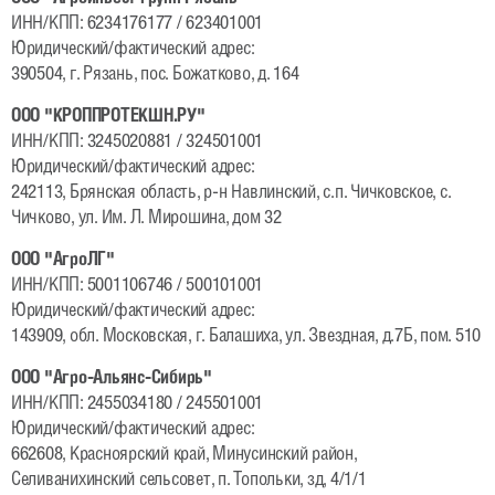
ИНН/КПП: 6234176177 / 623401001
Юридический/фактический адрес:
390504, г. Рязань, пос. Божатково, д. 164
ООО "КРОППРОТЕКШН.РУ"
ИНН/КПП: 3245020881 / 324501001
Юридический/фактический адрес:
242113, Брянская область, р-н Навлинский, с.п. Чичковское, с.
Чичково, ул. Им. Л. Мирошина, дом 32
ООО "АгроЛГ"
ИНН/КПП: 5001106746 / 500101001
Юридический/фактический адрес:
143909, обл. Московская, г. Балашиха, ул. Звездная, д.7Б, пом. 510
ООО "Агро-Альянс-Сибирь"
ИНН/КПП: 2455034180 / 245501001
Юридический/фактический адрес:
662608, Красноярский край, Минусинский район,
Селиванихинский сельсовет, п. Топольки, зд, 4/1/1