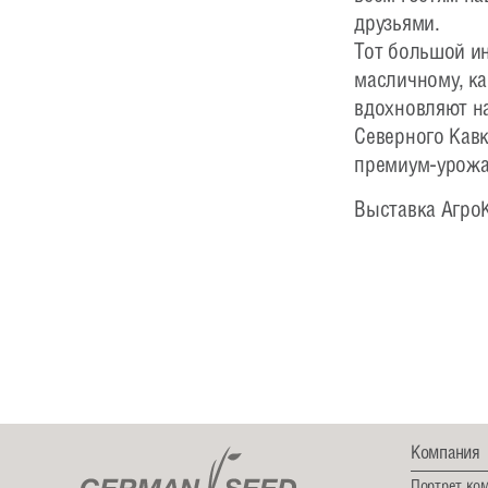
друзьями.
Тот большой ин
масличному, к
вдохновляют на
Северного Кав
премиум-урожа
Выставка АгроК
Компания
Портрет ко