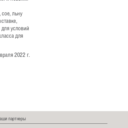
 сое, льну
ставке,
 для условий
класса для
враля 2022 г.
аши партнеры