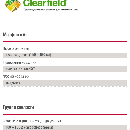
Кормовые бобы
Подсолнечник
Кукуруза
Морфология
Лен масличный
Высота растения
ниже среднего (150 – 160 см)
Деятельность
Положение корзинки
полупониклое, 45°
Научные исследования
Форма корзинки
Селекция
выпуклая
Консультационная поддержка
Технология возделывания рапса
Группа спелости
Видеолекции
Срок вегетации от всходов до уборки
100 – 105 дней(среднеранний)
Семеноводство