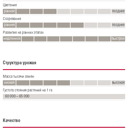
Цветение
Логистика
раннее
позднее
Созревание
Материалы для скачивания
раннее
позднее
Развитие на ранних этапах
Новости
медленное
быстрое
Контакт
ГСА Россия
Структура урожая
Форма обратной связи
Масса тысячи семян
низкая
высокая
Региональные представители
Густота стояния растений на 1 га
ГСА Агро
60 000 – 65 000
ГСА Семена
ГСА Германия
Качество