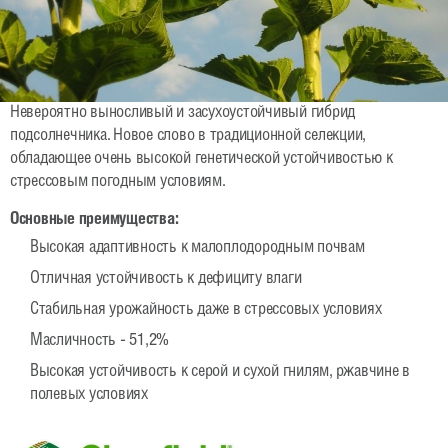
Рапс
Гибриды ярового рапса
Гибриды озимого рапса
Невероятно выносливый и засухоустойчивый гибрид
Зерновые
подсолнечника. Новое слово в традиционной селекции,
обладающее очень высокой генетической устойчивостью к
Овес
стрессовым погодным условиям.
Тритикале озимая
Основные преимущества:
Ячмень яровой
Высокая адаптивность к малоплодородным почвам
Отличная устойчивость к дефициту влаги
Пшеница озимая и яровая
Стабильная урожайность даже в стрессовых условиях
Рожь озимая
Масличность - 51,2%
Бобовые
Высокая устойчивость к серой и сухой гнилям, ржавчине в
полевых условиях
Горох яровой и зимующий
Соя