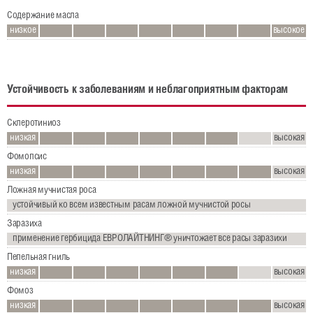
Исходные данные
Содержание масла
низкое
высокое
Карта сайта
Защита данных
Устойчивость к заболеваниям и неблагоприятным факторам
Русский
Склеротиниоз
низкая
высокая
English
Фомопсис
низкая
высокая
Deutsch
Ложная мучнистая роса
устойчивый ко всем известным расам ложной мучнистой росы
Заразиха
применение гербицида ЕВРОЛАЙТНИНГ® уничтожает все расы заразихи
Пепельная гниль
низкая
высокая
Фомоз
низкая
высокая