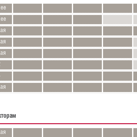
нее
нее
кая
кая
кая
2
4
кая
кторам
кая