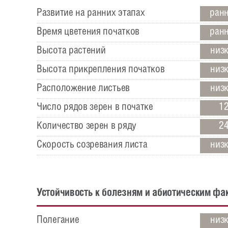
Развитие на ранних этапах
ран
Время цветения початков
ран
Высота растений
низ
Высота прикрепления початков
низ
Расположение листьев
низ
Число рядов зерен в початке
1
Количество зерен в ряду
2
Скорость созревания листа
низ
Устойчивость к болезням и абиотическим фа
Полегание
низ