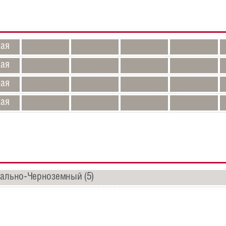
кая
кая
кая
кая
ально-Черноземный (5)