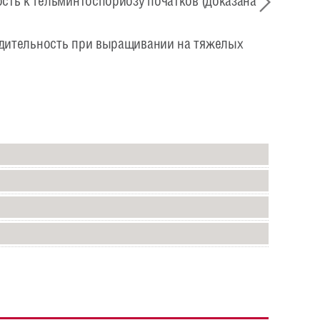
сть к гельминтоспориозу початков (доказана
дительность при выращивании на тяжелых