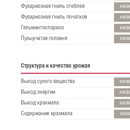
Фузариозная гниль стеблей
низ
Фузариозная гниль початков
низ
Гельминтоспориоз
низ
Пузырчатая головня
низ
Структура и качество урожая
Выход сухого вещества
низ
Выход энергии
низ
Выход крахмала
низ
Содержание крахмала
низ