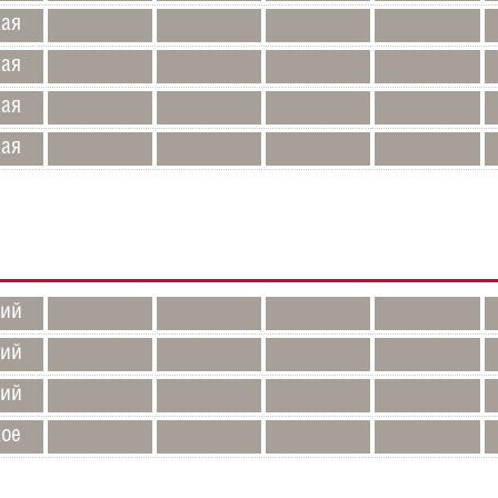
кая
кая
кая
кая
кий
кий
кий
кое