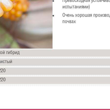
Превосходная устойчиво
испытаниями)
Очень хорошая произво
почвах
ой гибрид
нистый
220
220