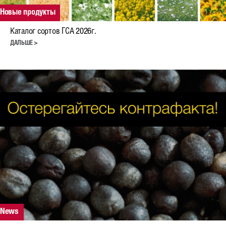
Рапс
Новые продукты
Гибриды ярового рапса
Каталог сортов ГСА 2026г.
Гибриды озимого рапса
ДАЛЬШЕ >
Зерновые
Овес
Тритикале озимая
Ячмень яровой
Пшеница озимая и яровая
Рожь озимая
Бобовые
Горох яровой и зимующий
News
Соя