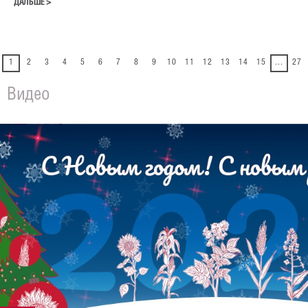
ДАЛЬШЕ >
Логистика
Материалы для скачивания
1
2
3
4
5
6
7
8
9
10
11
12
13
14
15
...
27
Новости
Видео
Контакт
ГСА Россия
Форма обратной связи
Региональные представители
ГСА Агро
ГСА Семена
ГСА Германия