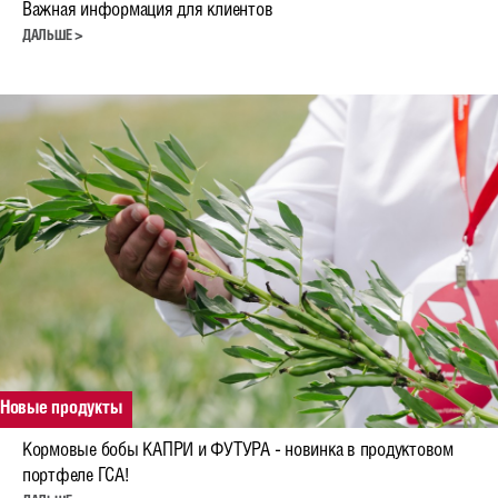
Важная информация для клиентов
Кормовые бобы
ДАЛЬШЕ >
Подсолнечник
Кукуруза
Лен масличный
Деятельность
Научные исследования
Селекция
Консультационная поддержка
Технология возделывания рапса
Новые продукты
Видеолекции
Кормовые бобы КАПРИ и ФУТУРА - новинка в продуктовом
портфеле ГСА!
Семеноводство