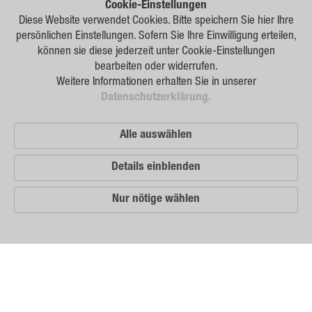
Forschung
Cookie-Einstellungen
Diese Website verwendet Cookies. Bitte speichern Sie hier Ihre
Züchtung
persönlichen Einstellungen. Sofern Sie Ihre Einwilligung erteilen,
können sie diese jederzeit unter Cookie-Einstellungen
Beratung
bearbeiten oder widerrufen.
Weitere Informationen erhalten Sie in unserer
Produktion
Datenschutzerklärung.
Logistik
Alle auswählen
News
Details einblenden
Kontakt
Nur nötige wählen
GSA Russland
GSA Deutschland
Impressum
Unsere
Vertriebspartner
Sitemap