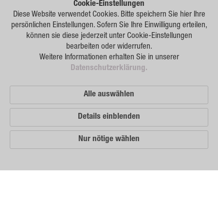
Forschung
Cookie-Einstellungen
Diese Website verwendet Cookies. Bitte speichern Sie hier Ihre
Züchtung
persönlichen Einstellungen. Sofern Sie Ihre Einwilligung erteilen,
können sie diese jederzeit unter Cookie-Einstellungen
Beratung
bearbeiten oder widerrufen.
Weitere Informationen erhalten Sie in unserer
Produktion
Datenschutzerklärung.
Logistik
Alle auswählen
News
Details einblenden
Kontakt
Nur nötige wählen
GSA Russland
GSA Deutschland
Impressum
Unsere
Vertriebspartner
Sitemap