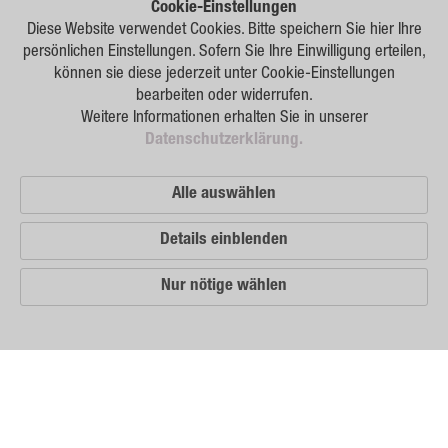
Forschung
Cookie-Einstellungen
Diese Website verwendet Cookies. Bitte speichern Sie hier Ihre
Züchtung
persönlichen Einstellungen. Sofern Sie Ihre Einwilligung erteilen,
können sie diese jederzeit unter Cookie-Einstellungen
Beratung
bearbeiten oder widerrufen.
Weitere Informationen erhalten Sie in unserer
Produktion
Datenschutzerklärung.
Logistik
Alle auswählen
News
Details einblenden
Kontakt
Nur nötige wählen
GSA Russland
GSA Deutschland
Impressum
Unsere
Vertriebspartner
Sitemap