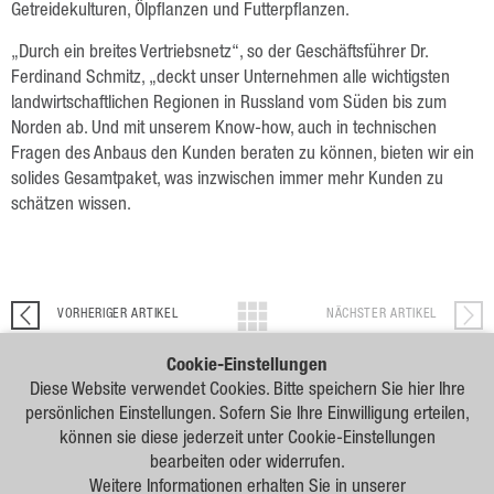
Forschung
Getreidekulturen, Ölpflanzen und Futterpflanzen.
Züchtung
„Durch ein breites Vertriebsnetz“, so der Geschäftsführer Dr.
Ferdinand Schmitz, „deckt unser Unternehmen alle wichtigsten
Beratung
landwirtschaftlichen Regionen in Russland vom Süden bis zum
Norden ab. Und mit unserem Know-how, auch in technischen
Produktion
Fragen des Anbaus den Kunden beraten zu können, bieten wir ein
solides Gesamtpaket, was inzwischen immer mehr Kunden zu
Logistik
schätzen wissen.
News
Kontakt
VORHERIGER ARTIKEL
NÄCHSTER ARTIKEL
GSA Russland
Cookie-Einstellungen
GSA Deutschland
Diese Website verwendet Cookies. Bitte speichern Sie hier Ihre
Unsere
persönlichen Einstellungen. Sofern Sie Ihre Einwilligung erteilen,
Impressum
Vertriebspartner
können sie diese jederzeit unter Cookie-Einstellungen
bearbeiten oder widerrufen.
Sitemap
Weitere Informationen erhalten Sie in unserer