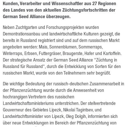
Raps
Kunden, Verarbeiter und Wissenschaftler aus 27 Regionen
des Landes von den aktuellen Züchtungsfortschritten der
Getreide
German Seed Alliance überzeugen.
Hafer
Neben Zuchtgarten und Forschungsprojekten wurden
Demontrationsanbau und landwirtschaftliche Kulturen gezeigt, die
Triticale
bereits in Russland registriert sind und auf dem russischen Markt
Gerste
angeboten werden: Mais, Sonnenblumen, Sommerraps,
Winterraps, Erbsen, Futtergräser, Braugerste, Hafer und Kartoffeln.
Weizen
Der strategische Ansatz der German Seed Alliance "Züchtung in
Russland für Russland", durch die Entwicklung von Sorten für den
Hülsenfrüchte
russischen Markt, wurde von den Teilnehmern sehr begrüßt.
Sonnenblumen
Die wichtige Bedeutung der russisch-deutschen Zusammenarbeit in
der Pflanzenzüchtung wurde durch die Anwesenheit von
Mais
hochrangigen Vertretern des russischen
Lein
Landwirtschaftsministeriums unterstrichen. Der stellvertretende
Gouverneur des Gebietes Lipezk, Nikolai Tagintsev, und
Leistungen
Landwirtschftsminister von Lipezk, Oleg Dolgih, informierten sich
über neue Entwicklungen im Bereich der Pflanzenzüchtung von