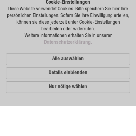
Forschung
Cookie-Einstellungen
Diese Website verwendet Cookies. Bitte speichern Sie hier Ihre
Züchtung
persönlichen Einstellungen. Sofern Sie Ihre Einwilligung erteilen,
können sie diese jederzeit unter Cookie-Einstellungen
Beratung
bearbeiten oder widerrufen.
Weitere Informationen erhalten Sie in unserer
Produktion
Datenschutzerklärung.
Logistik
Alle auswählen
News
Details einblenden
Kontakt
Nur nötige wählen
GSA Russland
GSA Deutschland
Impressum
Unsere
Vertriebspartner
Sitemap