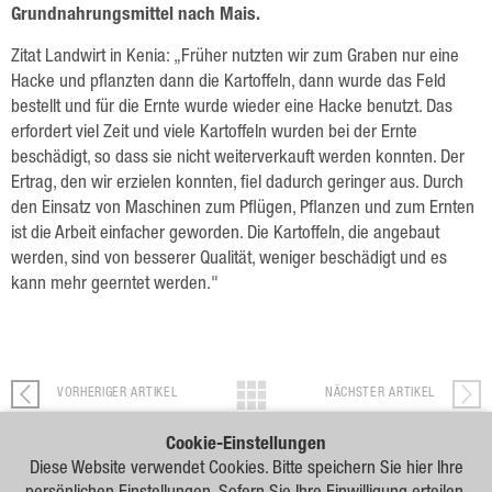
Raps
Grundnahrungsmittel nach Mais.
Getreide
Zitat Landwirt in Kenia: „Früher nutzten wir zum Graben nur eine
Hacke und pflanzten dann die Kartoffeln, dann wurde das Feld
Hafer
bestellt und für die Ernte wurde wieder eine Hacke benutzt. Das
erfordert viel Zeit und viele Kartoffeln wurden bei der Ernte
Triticale
beschädigt, so dass sie nicht weiterverkauft werden konnten. Der
Gerste
Ertrag, den wir erzielen konnten, fiel dadurch geringer aus. Durch
den Einsatz von Maschinen zum Pflügen, Pflanzen und zum Ernten
Weizen
ist die Arbeit einfacher geworden. Die Kartoffeln, die angebaut
werden, sind von besserer Qualität, weniger beschädigt und es
Hülsenfrüchte
kann mehr geerntet werden."
Sonnenblumen
Mais
VORHERIGER ARTIKEL
NÄCHSTER ARTIKEL
Lein
Cookie-Einstellungen
Leistungen
Diese Website verwendet Cookies. Bitte speichern Sie hier Ihre
Unsere