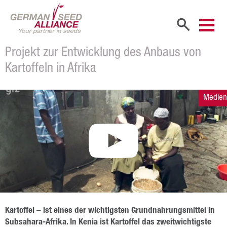
Projekt zur Entwicklung des Anbaus von
Start
Kartoffeln in Afrika
Unternehmen
Medien
Firmenportrait
Gesellschafter
Vertriebspartner
Mitarbeiter
Karriere
Produkte
Kartoffel – ist eines der wichtigsten Grundnahrungsmittel in
Subsahara-Afrika. In Kenia ist Kartoffel das zweitwichtigste